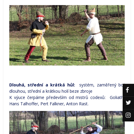
Dlouhá, střední a krátká hůl:
systém, zaměřený boj
dlouhou, střední a krátkou holí beze zbroje
K výuce čerpáme především od mistrů codexů: Goliath,
Hans Talhoffer, Pert Falkner, Anton Rast.