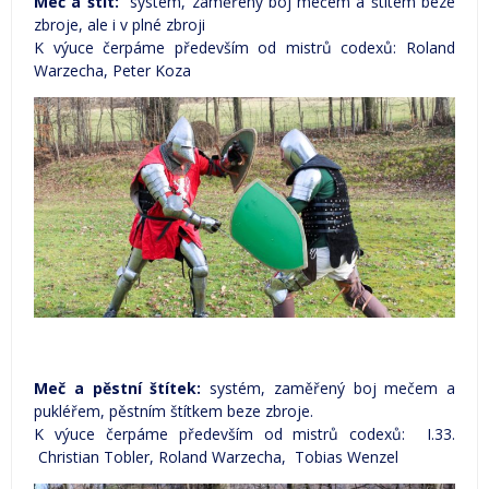
Meč a štít:
systém, zaměřený boj mečem a štítem beze
zbroje, ale i v plné zbroji
K výuce čerpáme především od mistrů codexů: Roland
Warzecha, Peter Koza
Meč a pěstní štítek:
systém, zaměřený boj mečem a
pukléřem, pěstním štítkem beze zbroje.
K výuce čerpáme především od mistrů codexů: I.33.
Christian Tobler, Roland Warzecha, Tobias Wenzel