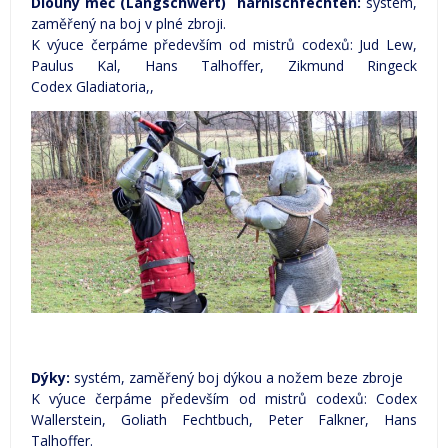
Dlouhý meč (Langschwert) harnischfechten:
systém,
zaměřený na boj v plné zbroji.
K výuce čerpáme především od mistrů codexů: Jud Lew,
Paulus Kal, Hans Talhoffer, Zikmund Ringeck
Codex Gladiatoria,,
Dýky:
systém, zaměřený boj dýkou a nožem beze zbroje
K výuce čerpáme především od mistrů codexů: Codex
Wallerstein, Goliath Fechtbuch, Peter Falkner, Hans
Talhoffer.