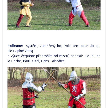
Polleaxe:
systém, zaměřený boj Poleaxem beze zbroje,
ale i v plné zbroji
K výuce čerpáme především od mistrů codexů: Le Jeu de
la Hache, Paulus Kal, Hans Talhoffer.