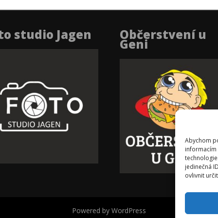
to studio Jagen
Občerstvení u
Geni
Abychom pos
informacím 
technologie
jedinečná I
ovlivnit urči
Powered by WordPress