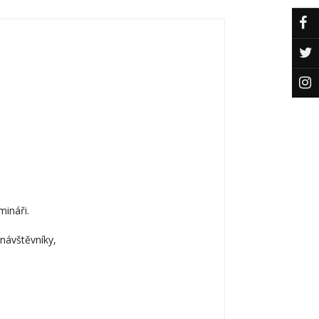
mináři.
 návštěvníky,