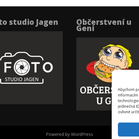
to studio Jagen
Občerstvení u
Geni
Abychom pos
informacím 
technologie
jedinečná I
ovlivnit urči
Powered by WordPress